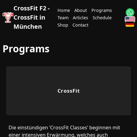
CrossFit F2 -
Home
About
Programs
CrossFit in
Team
Articles
Schedule
Shop
Contact
München
Programs
CrossFit
Die einstündigen ‘CrossFit Classes’ beginnen mit
einer intensiven Erwärmung, welches auch